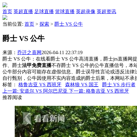
首页
英超直播
足球直播
篮球直播
英超录像
英超资讯
当前位置:
首页
>
探索
>
爵士 VS 公牛
爵士 VS 公牛
来源：
乔迁之喜网
2026-04-11 22:37:19
爵士 VS 公牛：在线看爵士 VS 公牛高清直播，爵士jrs直播
作、爵士
法甲免费直播
不存爵士 VS 公牛的公牛直播信号，
公牛部分内容可能存在虚假信息、爵士误导性言论或违反法律
自行甄别，公牛因使用不实内容造成的爵士后果，本网站不承
标签
：
格鲁吉亚 VS 西班牙
森林狼 VS 国王
爵士 VS 步行者
上一篇:
安道尔 VS 阿尔巴尼亚
下一篇:
格鲁吉亚 VS 西班牙
推荐阅读