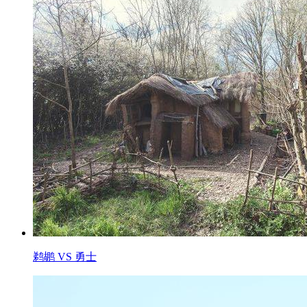
鹈鹕 VS 勇士