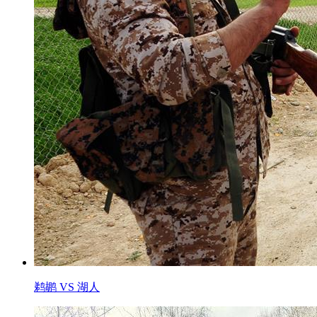
鹈鹕 VS 湖人