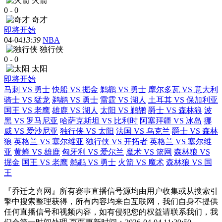
火箭
0
-
0
奇才
即将开始
04-04
13:39
NBA
独行侠
0
-
0
太阳
即将开始
马刺 VS 勇士
快船 VS 掘金
鹈鹕 VS 勇士
摩尔多瓦 VS 意大利
骑士 VS 猛龙
鹈鹕 VS 勇士
雷霆 VS 湖人
土耳其 VS 保加利亚
国王 VS 老鹰
雄鹿 VS 湖人
太阳 VS 鹈鹕
爵士 VS 森林狼
波
黑 VS 罗马尼亚
哈萨克斯坦 VS 比利时
阿塞拜疆 VS 冰岛
挪
威 VS 爱沙尼亚
独行侠 VS 太阳
法国 VS 乌克兰
爵士 VS 森林
狼
英格兰 VS 塞尔维亚
独行侠 VS 开拓者
英格兰 VS 塞尔维
亚
黄蜂 VS 雄鹿
匈牙利 VS 爱尔兰
魔术 VS 篮网
森林狼 VS
掘金
国王 VS 老鹰
鹈鹕 VS 勇士
火箭 VS 魔术
森林狼 VS 国
王
『乔迁之喜网』所有赛事直播信号源均由用户收集或从搜索引
擎中搜索整理获得，所有内容均来自互联网，我们自身不提供
任何直播信号和视频内容，如有侵犯您的权益请联系我们，我