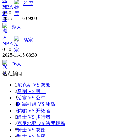
雄鹿
NBA
0
-
0
2025-11-16 09:00
湖人
活塞
NBA
0
-
0
2025-11-15 08:30
76人
热点新闻
1
尼克斯 VS 灰熊
2
马刺 VS 勇士
3
活塞 VS 公牛
4
阿塞拜疆 VS 冰岛
5
鹈鹕 VS 开拓者
6
爵士 VS 步行者
7
克罗地亚 VS 法罗群岛
8
骑士 VS 灰熊
9
骑士 VS 灰熊