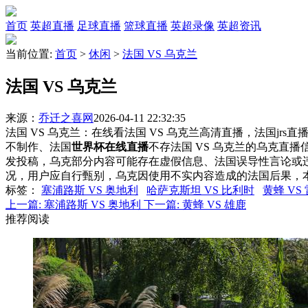
首页
英超直播
足球直播
篮球直播
英超录像
英超资讯
当前位置:
首页
>
休闲
>
法国 VS 乌克兰
法国 VS 乌克兰
来源：
乔迁之喜网
2026-04-11 22:32:35
法国 VS 乌克兰：在线看法国 VS 乌克兰高清直播，法国jrs
不制作、法国
世界杯在线直播
不存法国 VS 乌克兰的乌克直
发投稿，乌克部分内容可能存在虚假信息、法国误导性言论或
况，用户应自行甄别，乌克因使用不实内容造成的法国后果，
标签
：
塞浦路斯 VS 奥地利
哈萨克斯坦 VS 比利时
黄蜂 VS
上一篇:
塞浦路斯 VS 奥地利
下一篇:
黄蜂 VS 雄鹿
推荐阅读