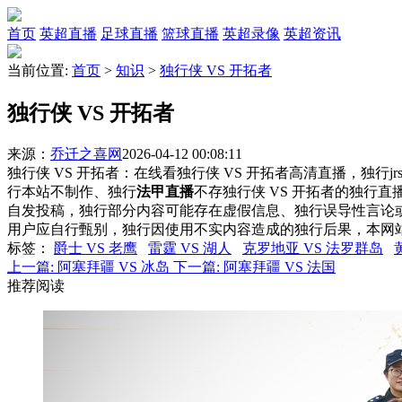
首页
英超直播
足球直播
篮球直播
英超录像
英超资讯
当前位置:
首页
>
知识
>
独行侠 VS 开拓者
独行侠 VS 开拓者
来源：
乔迁之喜网
2026-04-12 00:08:11
独行侠 VS 开拓者：在线看独行侠 VS 开拓者高清直播，独行j
行本站不制作、独行
法甲直播
不存独行侠 VS 开拓者的独行
自发投稿，独行部分内容可能存在虚假信息、独行误导性言论
用户应自行甄别，独行因使用不实内容造成的独行后果，本网
标签
：
爵士 VS 老鹰
雷霆 VS 湖人
克罗地亚 VS 法罗群岛
上一篇:
阿塞拜疆 VS 冰岛
下一篇:
阿塞拜疆 VS 法国
推荐阅读