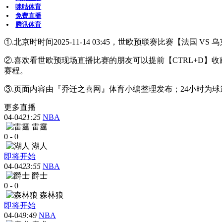
咪咕体育
免费直播
腾讯体育
①.北京时时间2025-11-14 03:45，世欧预联赛比赛【法国 
②.喜欢看世欧预现场直播比赛的朋友可以提前【CTRL+D
赛程。
③.页面内容由『乔迁之喜网』体育小编整理发布；24小时为
更多直播
04-04
21:25
NBA
雷霆
0
-
0
湖人
即将开始
04-04
23:55
NBA
爵士
0
-
0
森林狼
即将开始
04-04
9:49
NBA